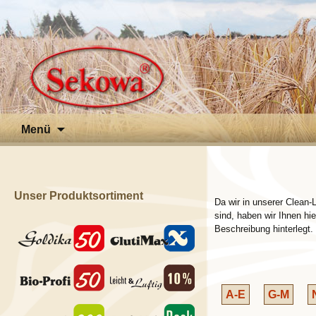
Zum
Menü
Inhalt
springen
Unser Produktsortiment
Da wir in unserer Clean-
sind, haben wir Ihnen hi
Beschreibung hinterlegt.
A-E
G-M