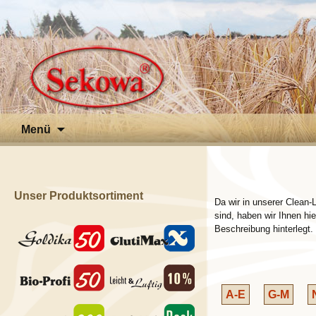
Zum
Menü
Inhalt
springen
Unser Produktsortiment
Da wir in unserer Clean-
sind, haben wir Ihnen hi
Beschreibung hinterlegt.
A-E
G-M